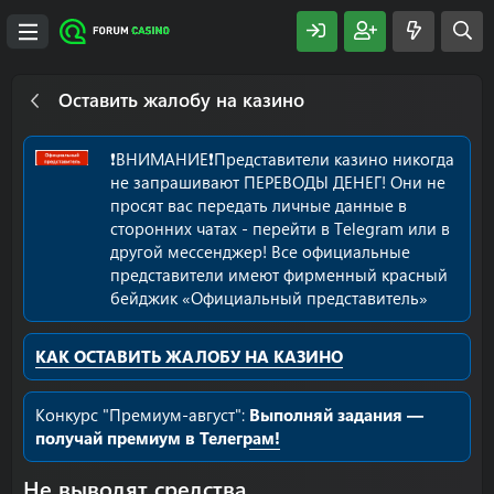
Оставить жалобу на казино
❗️ВНИМАНИЕ❗️Представители казино никогда
не запрашивают ПЕРЕВОДЫ ДЕНЕГ! Они не
просят вас передать личные данные в
сторонних чатах - перейти в Telegram или в
другой мессенджер! Все официальные
представители имеют фирменный красный
бейджик «Официальный представитель»
КАК ОСТАВИТЬ ЖАЛОБУ НА КАЗИНО
Конкурс "Премиум-август":
Выполняй задания —
получай премиум в Телеграм!
Не выводят средства