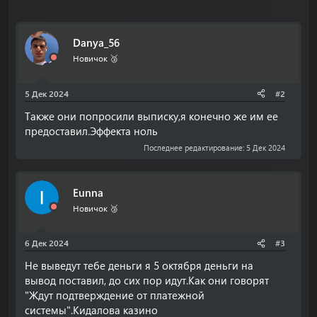
Danya_56
Новичок 🥉
5 Дек 2024
#2
Также они попросили выписку,я конечно же им ее
предоставил.Эффекта ноль
Последнее редактирование:
5 Дек 2024
Eunna
Новичок 🥉
6 Дек 2024
#3
Не выведут тебе деньги я 5 октября деньги на
вывод поставил, до сих пор идут.Как они говорят
"Ждут подтверждение от платежной
системы".Кидалова казино