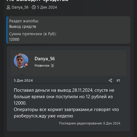
А
Д
Danya_56
5 Дек 2024
в
а
т
т
Раздел жалобы
о
а
Вывод средств
р
н
Сумма претензии (в Руб)
т
а
12000
е
ч
м
а
ы
л
а
Danya_56
Новичок 🥉
5 Дек 2024
#1
Поставил деньги на вывод 28.11.2024, спустя не
больше время они поступили но 12 рублей из
12000.
Операторы все кормят завтраками,и говорят что
разберутся,жду уже неделю
Последнее редактирование:
6 Дек 2024