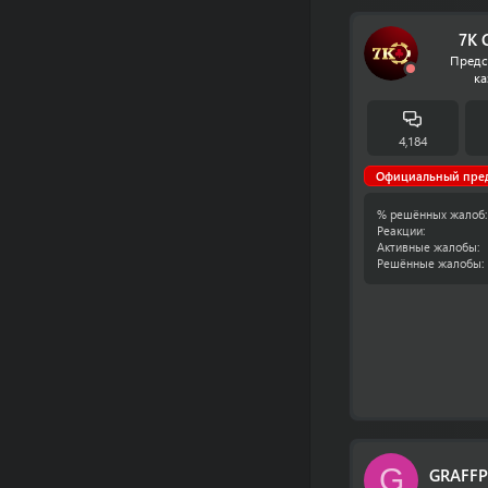
7K 
Предс
ка
4,184
Официальный пред
% решённых жалоб
Реакции
Активные жалобы
Решённые жалобы
G
GRAFF