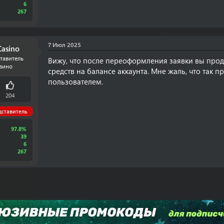
6
267
7 Июл 2025
Casino
тавитель
Вижу, что после переоформления заявки вы прод
зино
средств на балансе аккаунта. Мне жаль, что так 
пользователем.
204
ставитель
97.8%
39
6
267