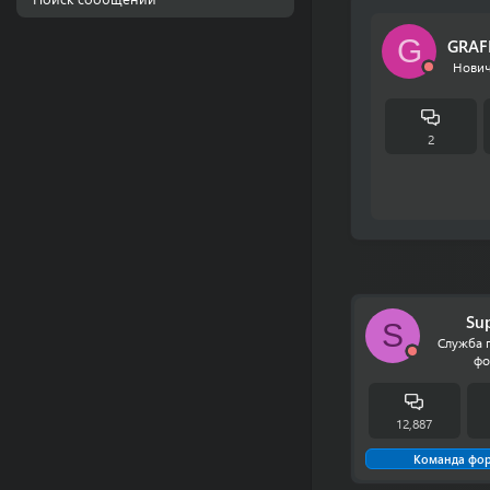
е
ч
м
а
G
GRAF
ы
л
Нович
а
2
Su
S
Служба 
фо
12,887
Команда фо