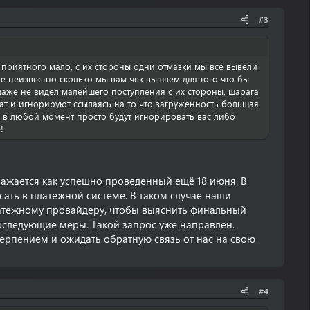
#3
 приятного мало, с их стороны одни отмазки мы все вывели
те неизвестно сколько мы вам чек вышлем для того что бы
 даже не видел малейшего поступления с их стороны, шарага
ат и игнорируют ссылаясь на то что загруженность большая
, в любой момент просто будут игнорировать вас либо
!
ражается как успешно проведенный ещё 18 июня. В
исать в платежной системе. В таком случае наши
атежному провайдеру, чтобы выяснить финальный
 последующие меры. Такой запрос уже направлен.
терпением и ожидать обратную связь от нас на свою
#4