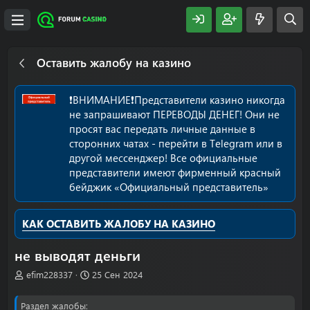
Оставить жалобу на казино
❗️ВНИМАНИЕ❗️Представители казино никогда
не запрашивают ПЕРЕВОДЫ ДЕНЕГ! Они не
просят вас передать личные данные в
сторонних чатах - перейти в Telegram или в
другой мессенджер! Все официальные
представители имеют фирменный красный
бейджик «Официальный представитель»
КАК ОСТАВИТЬ ЖАЛОБУ НА КАЗИНО
не выводят деньги
А
Д
efim228337
25 Сен 2024
в
а
т
т
Раздел жалобы