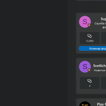
Su
S
Служба 
фо
12,893
Команда фо
S
Svetlic
Новичок 
4
Play 