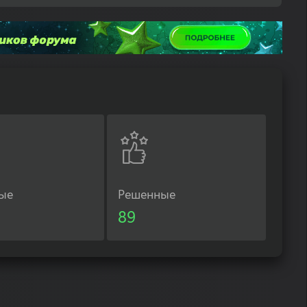
ые
Решенные
89