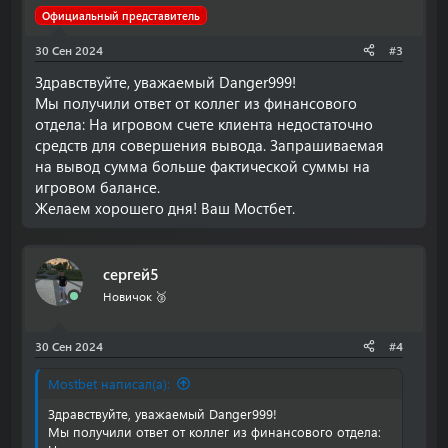
Официальный представитель
30 Сен 2024
#3
Здравствуйте, уважаемый Danger999!
Мы получили ответ от коллег из финансового
отдела: На игровом счете клиента недостаточно
средств для совершения вывода. Запрашиваемая
на вывод сумма больше фактической суммы на
игровом балансе.
Желаем хорошего дня! Ваш Мостбет.
сергей5
Новичок 🥉
30 Сен 2024
#4
Mostbet написал(а):
Здравствуйте, уважаемый Danger999!
Мы получили ответ от коллег из финансового отдела: