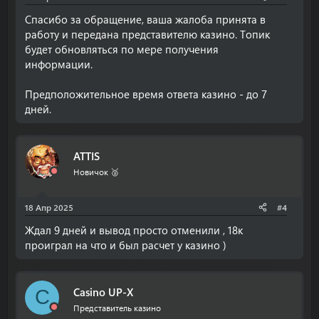
Спасибо за обращение, ваша жалоба принята в
работу и передана представителю казино. Топик
будет обновляться по мере получения
информации.
Предположительное время ответа казино - до 7
дней.
ATTIS
Новичок 🥈
18 Апр 2025
#4
Ждал 9 дней и вывод просто отменили , 18к
проиграл на что и был расчет у казино )
Casino UP-X
C
Представитель казино