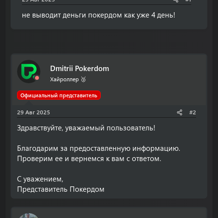
не выводит деньги покердом как уже 4 день!
Dmitrii Pokerdom
Хайроллер 🥉
Официальный представитель
29 Авг 2025
#2
Здравствуйте, уважаемый пользователь!
Благодарим за предоставленную информацию.
Проверим ее и вернемся к вам с ответом.
С уважением,
Представитель Покердом