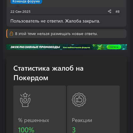
Команда форума
22 Сен 2025
#8
Пользователь не ответил. Жалоба закрыта.
В этой теме нельзя размещать новые ответы.
Статистика жалоб на
Покердом
% решенных
Реакции
100%
3