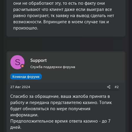
они не обработают эту, то есть по факту они
расчитывают что клиент даже если выиграл все
равно проиграет, тк заявку на вывод сделать нет
возможности. Впринципе в моем случае так и
произошло.
Support
S
Служба поддержки форума
Команда форума
27 Авг 2024
#2
Спасибо за обращение, ваша жалоба принята в
работу и передана представителю казино. Топик
будет обновляться по мере получения
информации.
Предположительное время ответа казино - до 7
дней.