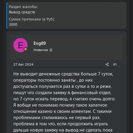
т
т
Раздел жалобы
о
а
Вывод средств
р
н
Сумма претензии (в Руб)
т
а
3000
е
ч
м
а
ы
л
а
Evg89
E
Новичок 🥈
27 Авг 2024
#1
Не выводит денежные средства больше 7 суток,
операторы постоянно заняты , до них
достучаться получается раз в сутки а то и реже,
пишут что создали заявку в финансовый отдел,
но 7 суток искать перевод, я считаю очень долго.
Я вобще не понимаю почему такое халатное
отношение казино к своим клиентам. С такими
проблемами сталкиваюсь не первый раз.
проблема в том что, если продолжить играть
дальше новую заявку на вывод не сделать пока