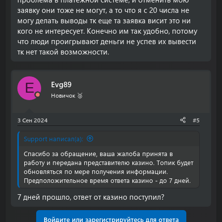
заявку они тоже не могут, а то что я с 20 числа не
могу делать выводы тк еще та заявка висит это ни
кого не интересует. Конечно им так удобно, потому
что люди проигрывают деньги не успев их вывести
тк нет такой возможности.
Evg89
E
Новичок 🥈
3 Сен 2024
#5
Support написал(а):
Спасибо за обращение, ваша жалоба принята в
работу и передана представителю казино. Топик будет
обновляться по мере получения информации.
Предположительное время ответа казино - до 7 дней.
7 дней прошло, ответ от казино поступил?
Войдите или зарегистрируйтесь для ответа