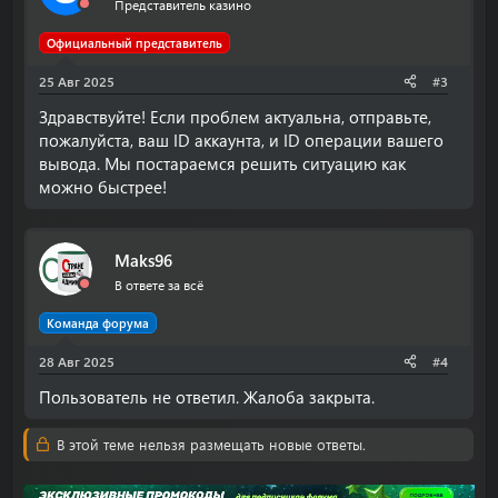
Представитель казино
Официальный представитель
25 Авг 2025
#3
Здравствуйте! Если проблем актуальна, отправьте,
пожалуйста, ваш ID аккаунта, и ID операции вашего
вывода. Мы постараемся решить ситуацию как
можно быстрее!
Maks96
В ответе за всё
Команда форума
28 Авг 2025
#4
Пользователь не ответил. Жалоба закрыта.
В этой теме нельзя размещать новые ответы.