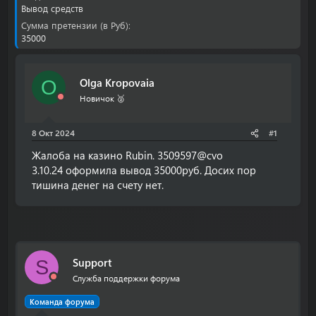
о
а
Вывод средств
р
н
Сумма претензии (в Руб)
т
а
35000
е
ч
м
а
ы
л
а
Olga Kropovaia
O
Новичок 🥈
8 Окт 2024
#1
Жалоба на казино Rubin. 3509597@cvo
3.10.24 оформила вывод 35000руб. Досих пор
тишина денег на счету нет.
Support
S
Служба поддержки форума
Команда форума