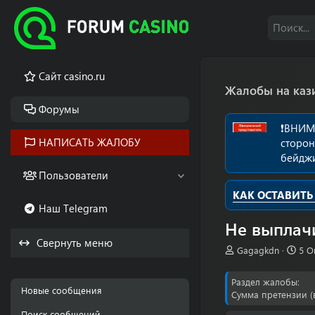
Cайт casino.ru
Жалобы на каз
Форумы
❗️ВНИМ
НАПИСАТЬ ЖАЛОБУ
сторон
бейдж
Пользователи
КАК ОСТАВИТЬ
Наш Telegram
Не выплач
Свернуть меню
А
Д
Gagagkdn
5 О
в
а
т
т
Раздел жалобы
о
а
Новые сообщения
Сумма претензии (в
р
н
т
а
Поиск сообщений