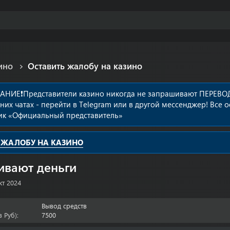
ино
Оставить жалобу на казино
АНИЕ❗️Представители казино никогда не запрашивают ПЕРЕВОД
них чатах - перейти в Telegram или в другой мессенджер! В
ик «Официальный представитель»
 ЖАЛОБУ НА КАЗИНО
ивают деньги
кт 2024
Вывод средств
 Руб)
7500