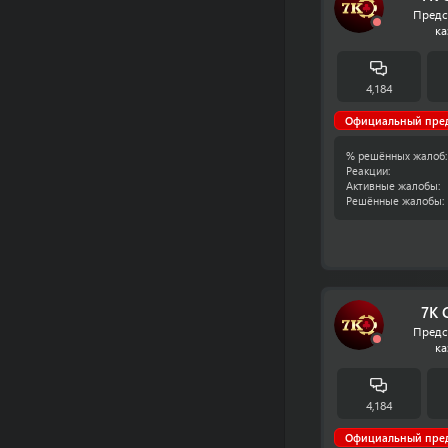
Предс
ка
4,184
Официальный пред
% решённых жалоб
Реакции
Активные жалобы
Решённые жалобы
7K 
Предс
ка
4,184
Официальный пред