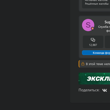
Решённые жалобы
Su
S
Служба 
фо
12,887
Команда фо
В этой теме нел
V
Поделиться: