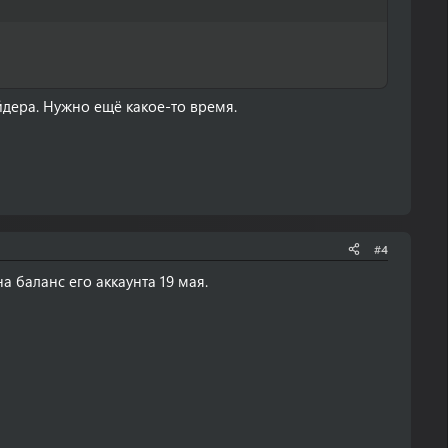
йдера. Нужно ещё какое-то время.
#4
 баланс его аккаунта 19 мая.