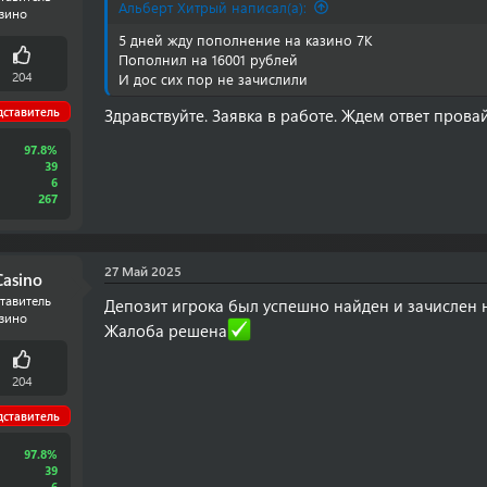
Альберт Хитрый написал(а):
зино
5 дней жду пополнение на казино 7К
Пополнил на 16001 рублей
204
И дос сих пор не зачислили
ставитель
Здравствуйте. Заявка в работе. Ждем ответ прова
97.8%
39
6
267
27 Май 2025
Casino
тавитель
Депозит игрока был успешно найден и зачислен на
зино
Жалоба решена
204
ставитель
97.8%
39
6