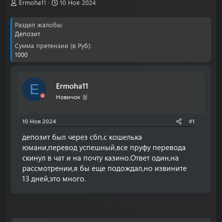
А
Д
Ermoha11
10 Ноя 2024
в
а
т
т
Раздел жалобы
о
а
Депозит
р
н
Сумма претензии (в Руб)
т
а
1000
е
ч
м
а
ы
л
а
Ermoha11
E
Новичок 🥉
10 Ноя 2024
#1
депозит был через сбп,с кошелька
юмани,перевод успешный,все пруфу перевода
скинул в чат и на почту казино.Ответ один,на
рассмотрении,я бы еще подождал,но извините
13 дней,это много.