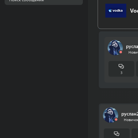
е
ч
Vo
м
а
ы
л
а
русл
Нови
3
руслан
Новичок