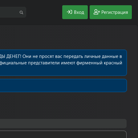
Вход
Регистрация
Ы ДЕНЕГ! Они не просят вас передать личные данные в
се официальные представители имеют фирменный красный