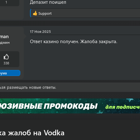
Депазит поишел
1
Support
Р
е
а
к
17 Ноя 2025
ц
rman
и
Ответ казино получен. Жалоба закрыта.
админ
и
:
338
рума
ьзя размещать новые ответы.
ка жалоб на Vodka