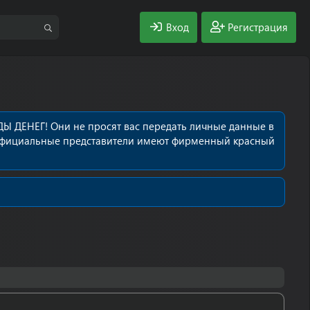
Вход
Регистрация
Ы ДЕНЕГ! Они не просят вас передать личные данные в
се официальные представители имеют фирменный красный