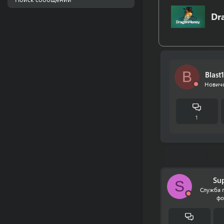
е
ч
Dr
м
а
ы
л
а
B
Blast
Новичо
1
Su
S
Служба 
фо