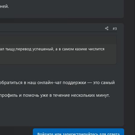
ней.
#3
ал тыщу,перевод успешеный, а в самом казике числится
обратиться в наш онлайн-чат поддержки — это самый
профиль и помочь уже в течение нескольких минут.
Войдите или зарегистрируйтесь для ответа