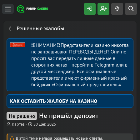
Решенные жалобы
❗️ВНИМАНИЕ❗️Представители казино никогда
не запрашивают ПЕРЕВОДЫ ДЕНЕГ! Они не
просят вас передать личные данные в
сторонних чатах - перейти в Telegram или в
другой мессенджер! Все официальные
представители имеют фирменный красный
бейджик «Официальный представитель»
КАК ОСТАВИТЬ ЖАЛОБУ НА КАЗИНО
Не пришёл депозит
Не решено
А
Д
Картез
30 Дек 2025
в
а
т
т
В этой теме нельзя размещать новые ответы.