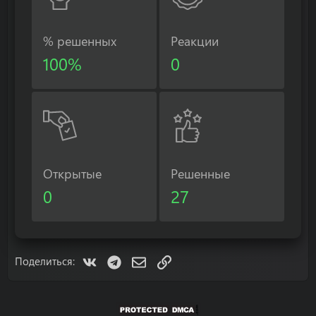
% решенных
Реакции
100%
0
Открытые
Решенные
0
27
VK
Telegram
Электронная почта
Ссылка
Поделиться: