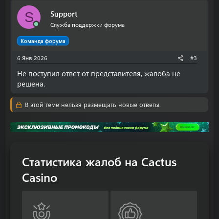
Support
S
Служба поддержки форума
Команда форума
6 Янв 2026
#3
Не поступил ответ от представителя, жалоба не
решена.
В этой теме нельзя размещать новые ответы.
Статистика жалоб на Cactus
Casino