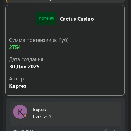
о
а
р
н
т
а
е
ч
Cactus Casino
м
а
ы
л
а
Сумма претензии (в Руб)
2754
Дата создания
30 Дек 2025
Автор
Картез
Картез
К
Новичок 🥈
30 Дек 2025
#1