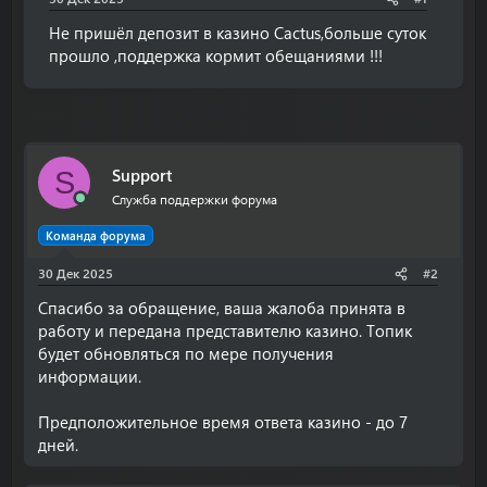
Не пришёл депозит в казино Cactus,больше суток
прошло ,поддержка кормит обещаниями !!!
Support
S
Служба поддержки форума
Команда форума
30 Дек 2025
#2
Спасибо за обращение, ваша жалоба принята в
работу и передана представителю казино. Топик
будет обновляться по мере получения
информации.
Предположительное время ответа казино - до 7
дней.