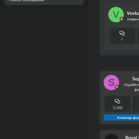
е
ч
м
а
V
Vovk
ы
л
Новичо
а
1
Su
S
Служба 
фо
12,900
Команда фо
Royal 