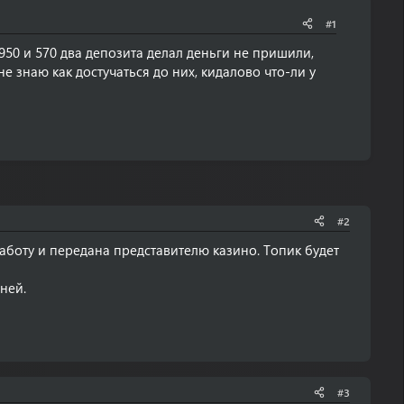
#1
50 и 570 два депозита делал деньги не пришили,
е знаю как достучаться до них, кидалово что-ли у
#2
аботу и передана представителю казино. Топик будет
ней.
#3