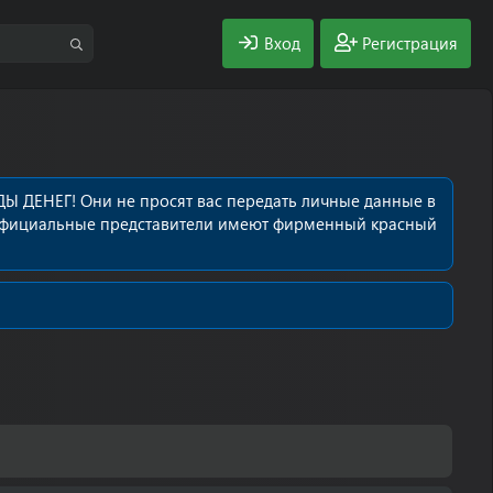
Вход
Регистрация
Ы ДЕНЕГ! Они не просят вас передать личные данные в
се официальные представители имеют фирменный красный