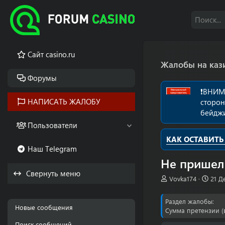
Cайт casino.ru
Жалобы на каз
Форумы
❗️ВНИМ
НАПИСАТЬ ЖАЛОБУ
сторон
бейдж
Пользователи
КАК ОСТАВИТЬ
Наш Telegram
Не пришел
Свернуть меню
А
Д
Vovka174
21 Д
в
а
т
т
Раздел жалобы
о
а
Новые сообщения
Сумма претензии (в
р
н
т
а
Поиск сообщений