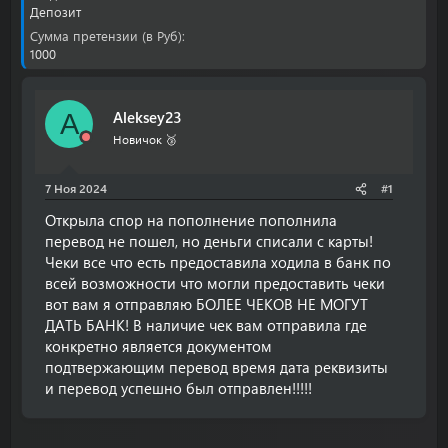
о
а
Депозит
р
н
Сумма претензии (в Руб)
т
а
1000
е
ч
м
а
ы
л
а
Aleksey23
A
Новичок 🥉
7 Ноя 2024
#1
Открыла спор на пополнение пополнила
перевод не пошел, но деньги списали с карты!
Чеки все что есть предоставила ходила в банк по
всей возможности что могли предоставить чеки
вот вам я отправляю БОЛЕЕ ЧЕКОВ НЕ МОГУТ
ДАТЬ БАНК! В наличие чек вам отправила где
конкретно является документом
подтвержающим перевод время дата реквизиты
и перевод успешно был отправлен!!!!!