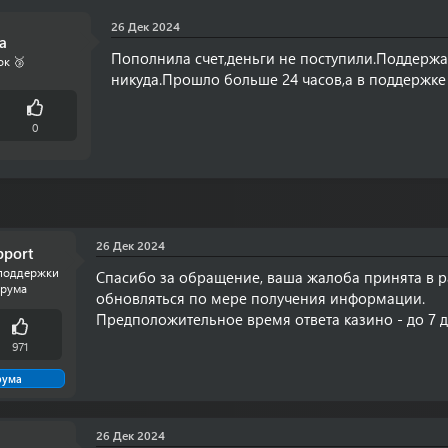
26 Дек 2024
a
Пополнила счет,деньги не поступили.Поддержа 
к 🥉
никуда.Прошло больше 24 часов,а в поддержке
0
26 Дек 2024
pport
поддержки
Спасибо за обращение, ваша жалоба принята в р
рума
обновляться по мере получения информации.
Предположительное время ответа казино - до 7 д
971
рума
26 Дек 2024