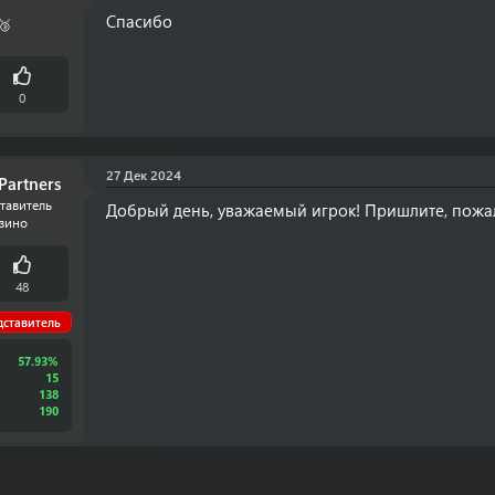
Спасибо
🥉
0
27 Дек 2024
Partners
тавитель
Добрый день, уважаемый игрок! Пришлите, пожалу
зино
48
ставитель
57.93%
15
138
190