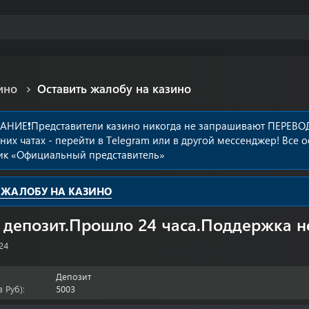
ино
Оставить жалобу на казино
АНИЕ❗️Представители казино никогда не запрашивают ПЕРЕВОД
них чатах - перейти в Telegram или в другой мессенджер! В
ик «Официальный представитель»
 ЖАЛОБУ НА КАЗИНО
депозит.Прошло 24 часа.Поддержка не
24
Депозит
 Руб)
5003