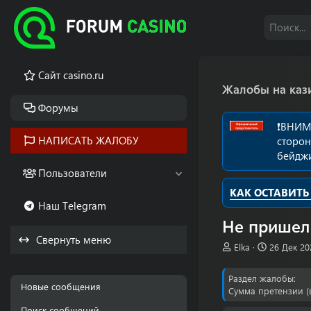
Cайт casino.ru
Жалобы на каз
Форумы
❗️ВНИМ
НАПИСАТЬ ЖАЛОБУ
сторон
бейдж
Пользователи
КАК ОСТАВИТЬ
Наш Telegram
Не пришел 
Свернуть меню
А
Д
Elka
26 Дек 20
в
а
т
т
Раздел жалобы
о
а
Новые сообщения
Сумма претензии (в
р
н
т
а
Поиск сообщений