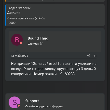
о
а
р
н
Раздел жалобы
т
а
Депозит
е
ч
Сумма претензии (в Руб)
м
а
10000
ы
л
а
Bound Thug
B
Слотмен 🥇
12 Май 2025
#1
Не пришли 10к на сайте JetTon, деньги улетели на
воздух. Уже создал заявку, крутят воздух 3 день, 0
конкретики. Номер заявки - SJ-80233
Support
S
Служба поддержки форума