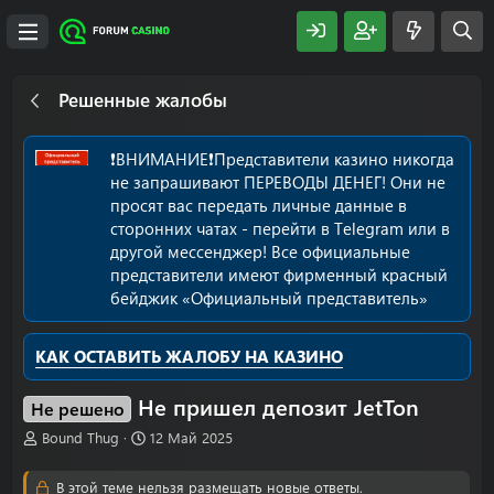
Решенные жалобы
❗️ВНИМАНИЕ❗️Представители казино никогда
не запрашивают ПЕРЕВОДЫ ДЕНЕГ! Они не
просят вас передать личные данные в
сторонних чатах - перейти в Telegram или в
другой мессенджер! Все официальные
представители имеют фирменный красный
бейджик «Официальный представитель»
КАК ОСТАВИТЬ ЖАЛОБУ НА КАЗИНО
Не пришел депозит JetTon
Не решено
А
Д
Bound Thug
12 Май 2025
в
а
т
т
В этой теме нельзя размещать новые ответы.