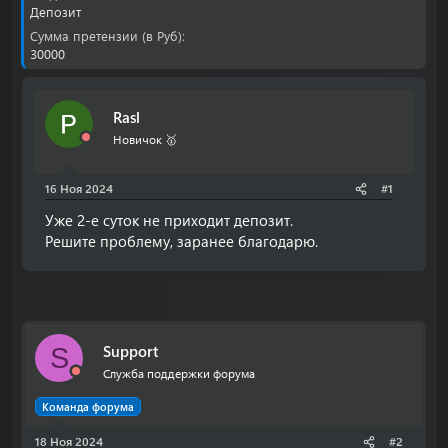
о
а
Депозит
р
н
Сумма претензии (в Руб)
т
а
30000
е
ч
м
а
ы
л
а
Rasl
Новичок 🥇
16 Ноя 2024
#1
Уже 2-е суток не приходит депозит.
Решите проблему, заранее благодарю.
Support
S
Служба поддержки форума
Команда форума
18 Ноя 2024
#2