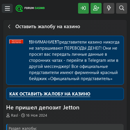
Оставить жалобу на казино
❗️ВНИМАНИЕ❗️Представители казино никогда
не запрашивают ПЕРЕВОДЫ ДЕНЕГ! Они не
просят вас передать личные данные в
сторонних чатах - перейти в Telegram или в
другой мессенджер! Все официальные
представители имеют фирменный красный
бейджик «Официальный представитель»
КАК ОСТАВИТЬ ЖАЛОБУ НА КАЗИНО
Не пришел депозит Jetton
А
Д
Rasl
16 Ноя 2024
в
а
т
т
Раздел жалобы