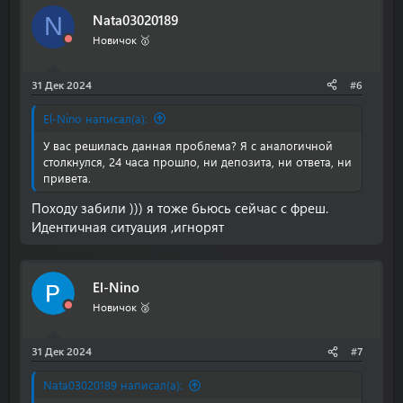
Nata03020189
N
Новичок 🥇
31 Дек 2024
#6
El-Nino написал(а):
У вас решилась данная проблема? Я с аналогичной
столкнулся, 24 часа прошло, ни депозита, ни ответа, ни
привета.
Походу забили ))) я тоже бьюсь сейчас с фреш.
Идентичная ситуация ,игнорят
El-Nino
Новичок 🥈
31 Дек 2024
#7
Nata03020189 написал(а):