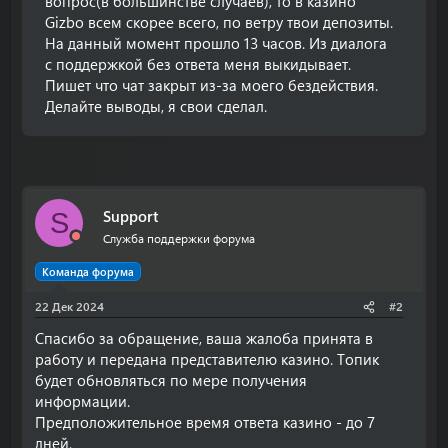
вопрос(в большинстве случаев), то в казино
Gizbo всем скорее всего, по ветру твои депозиты.
На данный момент прошло 13 часов. Из диалога
с поддержкой без ответа меня выкидывает.
Пишет что чат закрыт из-за моего бездействия.
Делайте выводы, я свои сделал.
Support
S
Служба поддержки форума
Команда форума
22 Дек 2024
#2
Спасибо за обращение, ваша жалоба принята в
работу и передана представителю казино. Топик
будет обновляться по мере получения
информации.
Предположительное время ответа казино - до 7
дней.