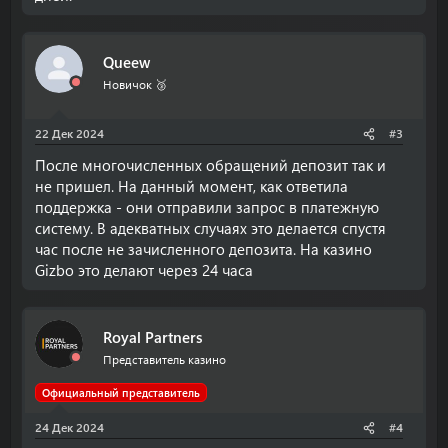
Queew
Новичок 🥉
22 Дек 2024
#3
После многочисленных обращений депозит так и
не пришел. На данный момент, как ответила
поддержка - они отправили запрос в платежную
систему. В адекватных случаях это делается спустя
час после не зачисленного депозита. На казино
Gizbo это делают через 24 часа
Royal Partners
Представитель казино
Официальный представитель
24 Дек 2024
#4