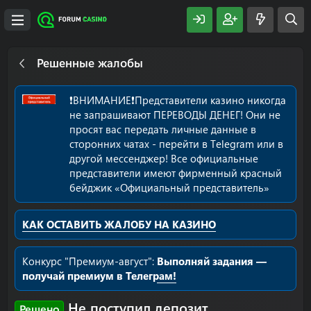
Решенные жалобы
❗️ВНИМАНИЕ❗️Представители казино никогда
не запрашивают ПЕРЕВОДЫ ДЕНЕГ! Они не
просят вас передать личные данные в
сторонних чатах - перейти в Telegram или в
другой мессенджер! Все официальные
представители имеют фирменный красный
бейджик «Официальный представитель»
КАК ОСТАВИТЬ ЖАЛОБУ НА КАЗИНО
Конкурс "Премиум-август":
Выполняй задания —
получай премиум в Телеграм!
Не поступил депозит
Решено