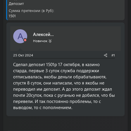
о
а
Депозит
р
н
Сумма претензии (в Руб)
т
а
1501
е
ч
м
а
ы
л
а
Алексей...
А
Новичок 🥈
25 Окт 2024
#1
Сделал депозит 1501р 17 октября, в казино
старда, первые 3 суток служба поддержки
отписывалась, якобы деньги обрабатываютя,
спустя 8 суток, они написали, что я якобы не
переводил им депозит. А до этого депозит ждал
почти 20суток, пока с руганью не добился, что бы
перевели. И так постоянно проблемы, то с
выводом, то с пополнением.