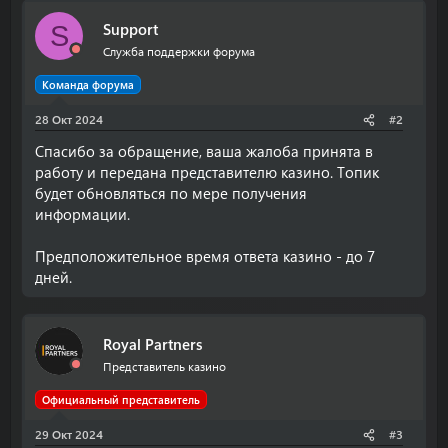
Support
S
Служба поддержки форума
Команда форума
28 Окт 2024
#2
Спасибо за обращение, ваша жалоба принята в
работу и передана представителю казино. Топик
будет обновляться по мере получения
информации.
Предположительное время ответа казино - до 7
дней.
Royal Partners
Представитель казино
Официальный представитель
29 Окт 2024
#3