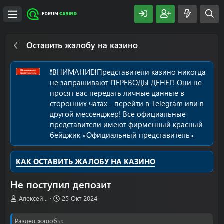
Оставить жалобу на казино
❗️ВНИМАНИЕ❗️Представители казино никогда
не запрашивают ПЕРЕВОДЫ ДЕНЕГ! Они не
просят вас передать личные данные в
сторонних чатах - перейти в Telegram или в
другой мессенджер! Все официальные
представители имеют фирменный красный
бейджик «Официальный представитель»
КАК ОСТАВИТЬ ЖАЛОБУ НА КАЗИНО
Не поступил депозит
А
Д
Алексей...
25 Окт 2024
в
а
т
т
Раздел жалобы