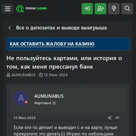
Все о депозитах и выводе выигрыша
КАК ОСТАВИТЬ ЖАЛОБУ НА КАЗИНО
Не пользуйтесь картами, или история о
том, как меня прессанул банк
А
Д
AUMUNABUS
13 Июн 2024
в
а
т
т
о
а
AUMUNABUS
A
р
н
т
а
Фартовый 🥈
е
ч
м
а
13 Июн 2024
#1
ы
л
а
Если кто-то депает и выводит с и на карту, лучше
прекратите это делать))) Играю по небольшим