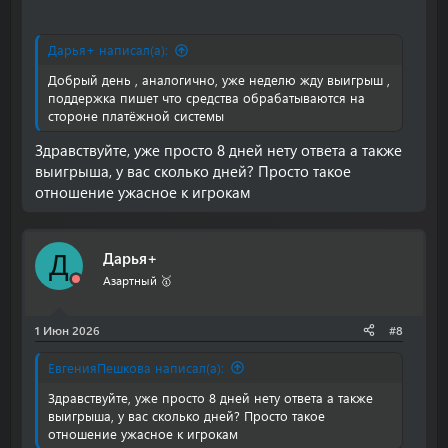
Дарья+ написал(а):
Добрый день , аналогично, уже неделю жду выигрыш ,
поддержка пишет что средства обрабатываются на
стороне платёжной системы
Здравствуйте, уже просто 8 дней нету ответа а также
выигрыша, у вас сколько дней? Просто такое
отношение ужасное к игрокам
Дарья+
Д
Азартный 🥇
1 Июн 2026
#8
ЕвгенияПешкова написал(а):
Здравствуйте, уже просто 8 дней нету ответа а также
выигрыша, у вас сколько дней? Просто такое
отношение ужасное к игрокам