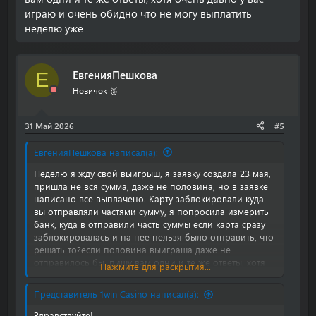
играю и очень обидно что не могу выплатить
неделю уже
ЕвгенияПешкова
Е
Новичок 🥈
31 Май 2026
#5
ЕвгенияПешкова написал(а):
Неделю я жду свой выигрыш, я заявку создала 23 мая,
пришла не вся сумма, даже не половина, но в заявке
написано все выплачено. Карту заблокировали куда
вы отправляли частями сумму, я попросила измерить
банк, куда в отправили часть суммы если карта сразу
заблокировалась и на нее нельзя было отправить, что
решать то?если половина выиграша даже не
отправилось бы, пишу вам одни и те же ответы, хотя
Нажмите для раскрытия...
очень давно у вас играю и очень обидно что не могу
выплатить неделю уже
Представитель 1win Casino написал(а):
Здравствуйте!