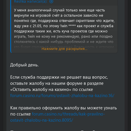
Reshka написал(а):
У меня аналогичный случай только мне еще часть
вернули на игровой счёт а остальное зависло не
понятно где, поддержка отвечает скриптами что ждите,
жду уже с 21.05, по этому 1win ***** как проект и служба
поддержки такие же, есть куча проектов где можно
играть, 1win не кому не рекомендую, рано или поздно
столкнетесь с какой нибудь проблемой и не ждите что
кто будет стараться вам помочь! Лояльность к игрокам
Нажмите для раскрытия...
0 причем даже если являешься вип!
Добрый день.
Если служба поддержки не решает ваш вопрос,
оставьте жалобу на нашем форуме в разделе
«Оставить жалобу на казино» по ссылке
forum.casino.ru/forums/ostavit-zhalobu-na-kazino.16/
Как правильно оформить жалобу вы можете узнать
по ссылке
forum.casino.ru/threads/kak-pravilno-
ostavit-zhalobu-na-kazino.8095/