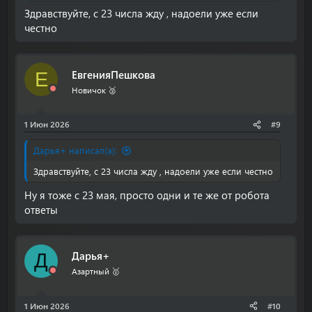
Здравствуйте, с 23 числа жду , надоели уже если
честно
ЕвгенияПешкова
Е
Новичок 🥈
1 Июн 2026
#9
Дарья+ написал(а):
Здравствуйте, с 23 числа жду , надоели уже если честно
Ну я тоже с 23 мая, просто одни и те же от робота
ответы
Дарья+
Д
Азартный 🥇
1 Июн 2026
#10