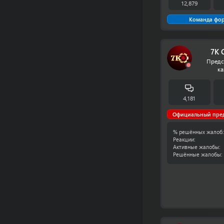
12,879
Команда фо
7K 
Предс
ка
4,181
Официальный пред
% решённых жалоб
Реакции
Активные жалобы
Решённые жалобы