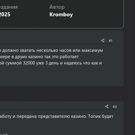
оздания
Автор
2025
Kromboy
#1
о должно хватать несколько часов или максимум
мере в друих казино так это работает
й суммой 32000 уже 3 день и надеюсь что как и
#2
аботу и передана представителю казино. Топик будет
ней.