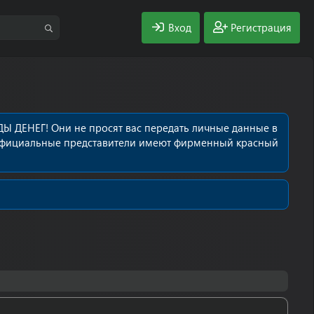
Вход
Регистрация
Ы ДЕНЕГ! Они не просят вас передать личные данные в
се официальные представители имеют фирменный красный