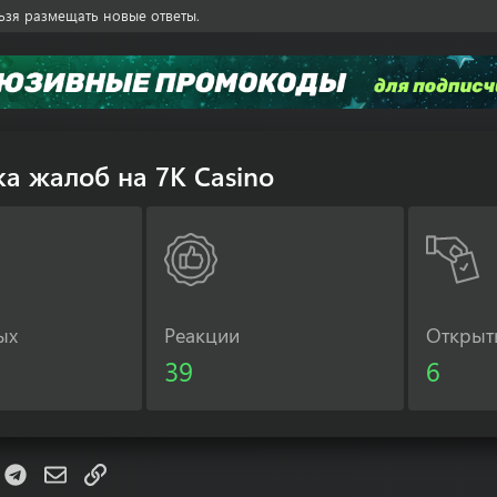
ьзя размещать новые ответы.
ка жалоб на 7K Casino
ых
Реакции
Открыт
39
6
K
Telegram
Электронная почта
Ссылка