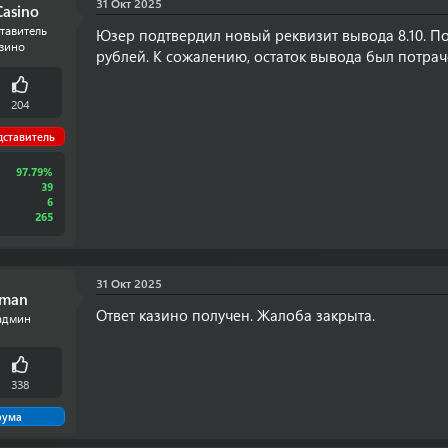
31 Окт 2025
Casino
тавитель
Юзер подтвердил новый реквизит вывода 8.10. По
зино
рублей. К сожалению, остаток вывода был потрач
204
ставитель
97.79%
39
6
265
31 Окт 2025
rman
Ответ казино получен. Жалоба закрыта.
админ
338
рума