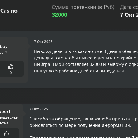
Сумма претензии (в Руб)
Дата с
 Casino
32000
7 Окт 
7 Окт 2025
boy
Вывожу деньги в 7к казино уже 3 день а обычн
к 🥉
день для того чтобы вывести деньги по крайне 
Выйграш мой составляет 32000 и вывожу я одно
пишут до 5 рабочих дней они выведуться
0
7 Окт 2025
pport
поддержки
Спасибо за обращение, ваша жалоба принята в р
рума
обновляться по мере получения информации.
Предположительное время ответа казино - до 7 д