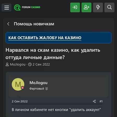
Помощь новичкам
КАК ОСТАВИТЬ ЖАЛОБУ НА КАЗИНО
Нарвался на скам казино, как удалить
оттуда личные данные?
А
Д
MoJIogou
2 Сен 2022
в
а
т
т
о
а
MoJIogou
M
р
н
т
а
Фартовый 🥇
е
ч
м
а
2 Сен 2022
#1
ы
л
а
В личном кабинете нет кнопки "удалить аккаунт"