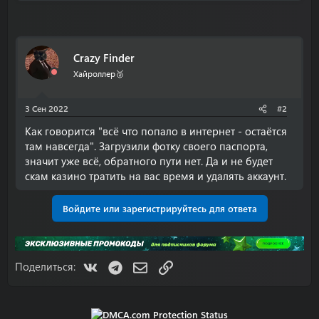
Crazy Finder
Хайроллер🥈
3 Сен 2022
#2
Как говорится "всё что попало в интернет - остаётся
там навсегда". Загрузили фотку своего паспорта,
значит уже всё, обратного пути нет. Да и не будет
скам казино тратить на вас время и удалять аккаунт.
Войдите или зарегистрируйтесь для ответа
VK
Telegram
Электронная почта
Ссылка
Поделиться: