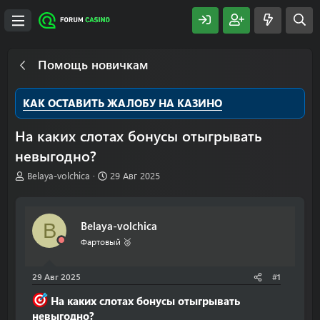
Помощь новичкам
КАК ОСТАВИТЬ ЖАЛОБУ НА КАЗИНО
На каких слотах бонусы отыгрывать
невыгодно?
А
Д
Belaya-volchica
29 Авг 2025
в
а
т
т
о
а
Belaya-volchica
B
р
н
т
а
Фартовый 🥈
е
ч
м
а
29 Авг 2025
#1
ы
л
а
На каких слотах бонусы отыгрывать
невыгодно?