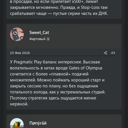
в просадке, но если прилетает x500+, лимит
закрывается мгновенно. Правда, и Stop-Loss там
срабатывает чаще — пустые серии часть их ДНК.
Sweet_Cat
Фартовый 🥈
25 Фев 2026
#3
У Pragmatic Play баланс интереснее. Высокая
волатильность в хитах вроде Gates of Olympus
сочетается с более «плавной» подачей
множителей. Можно поймать хороший старт и
закрыть сессию по плану, но без ощущения
тотального холода, как у экстремальных студий.
Поэтому стратегия здесь ощущается менее
нервной.
Пøпỳгâй