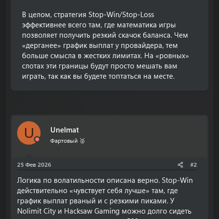
В целом, стратегия Stop-Win/Stop-Loss
эффективнее всего там, где математика игры
позволяет получить резкий скачок баланса. Чем
«дерганее» график выплат у провайдера, тем
больше смысла в жестких лимитах. На «ровных»
слотах эти границы будут просто мешать вам
играть, так как вы будете топтаться на месте.
Unelmat
U
Фартовый 🥈
25 Фев 2026
#2
Логика по волатильности описана верно. Stop-Win
действительно «чувствует себя лучше» там, где
график выплат рваный и с резкими пиками. У
Nolimit City и Hacksaw Gaming можно долго сидеть