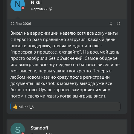
Nikki
N
Фартовый 🥈
22 Янв 2026
#2
Висел на верификации неделю хотя все документы
с первого раза правильно загрузил. Каждый день
писал в поддержку, отвечали одно и то же -
"проверка в процессе, ожидайте". На восьмой день
просто одобрили без объяснений. Самое обидное
что выигрыш всю эту неделю на балансе висел и не
мог вывести, нервы ушатал конкретно. Теперь в
любом новом казино сразу после регистрации
документы шлю, чтоб к моменту вывода уже всё
было готово. Лучше заранее заморочиться чем
потом неделями ждать когда выигрыш висит.
Mikhail_S
Р
е
а
к
Standoff
S
ц
и