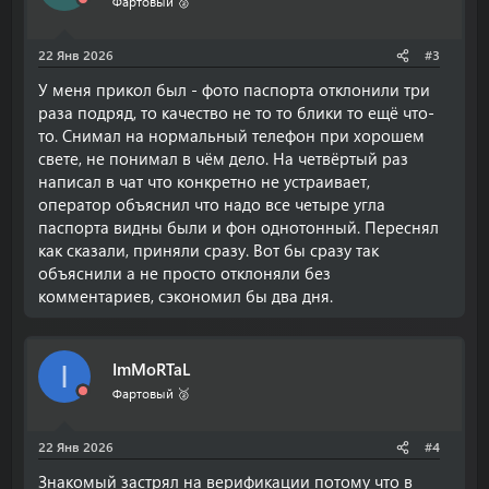
Фартовый 🥈
и
:
22 Янв 2026
#3
У меня прикол был - фото паспорта отклонили три
раза подряд, то качество не то то блики то ещё что-
то. Снимал на нормальный телефон при хорошем
свете, не понимал в чём дело. На четвёртый раз
написал в чат что конкретно не устраивает,
оператор объяснил что надо все четыре угла
паспорта видны были и фон однотонный. Переснял
как сказали, приняли сразу. Вот бы сразу так
объяснили а не просто отклоняли без
комментариев, сэкономил бы два дня.
ImMoRTaL
I
Фартовый 🥈
22 Янв 2026
#4
Знакомый застрял на верификации потому что в