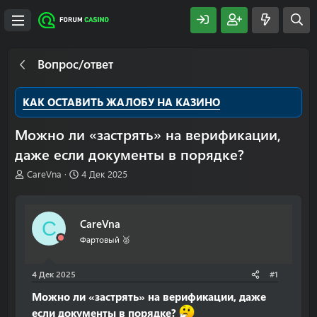
Вопрос/ответ
КАК ОСТАВИТЬ ЖАЛОБУ НА КАЗИНО
Можно ли «застрять» на верификации,
даже если документы в порядке?
А
Д
CareVna
4 Дек 2025
в
а
т
т
о
а
CareVna
C
р
н
т
а
Фартовый 🥈
е
ч
м
а
4 Дек 2025
#1
ы
л
а
Можно ли «застрять» на верификации, даже
если документы в порядке?