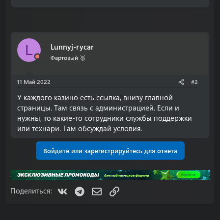
Lunnyj-rycar
L
Фартовый 🥈
11 Май 2022
#2
У каждого казино есть ссылка, внизу главной
страницы. Там связь с администрацией. Если и
нужны, то какие-то сотрудники службы поддержки
или технари. Там обсуждай условия.
Войдите или зарегистрируйтесь для ответа
VK
Telegram
Электронная почта
Ссылка
Поделиться: