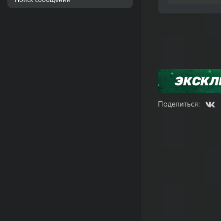
V
Поделиться: