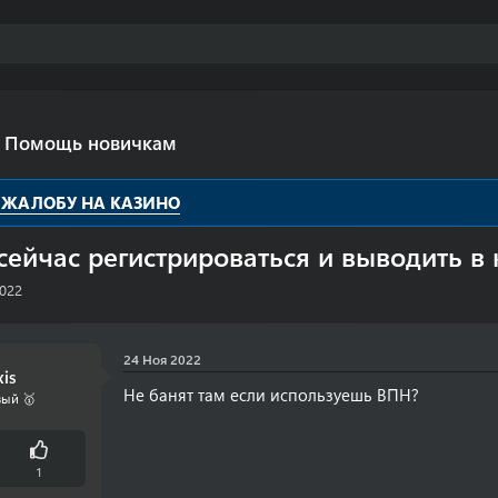
Помощь новичкам
 ЖАЛОБУ НА КАЗИНО
ейчас регистрироваться и выводить в 
022
24 Ноя 2022
is
Не банят там если используешь ВПН?
ый 🥇
1