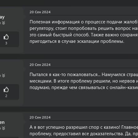
20 Сен 2024
day
Полезная информация о процессе подачи жалоб! Х
 🥈
регулятору, стоит попробовать решить вопрос на
это самый быстрый способ. Также важно сохраня
пригодиться в случае эскалации проблемы.
3
20 Сен 2024
Пытался я как-то пожаловаться... Намучился стра
 🥉
месяцами. В итоге проблему решили, но нервов 
подумаю, прежде чем связываться с онлайн-кази
2
20 Сен 2024
Men
А я вот успешно разрешил спор с казино! Главн
 🥉
проблему, предоставил все доказательства. Да, 