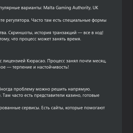
улярные варианты: Malta Gaming Authority, UK
те регулятора. Часто там есть специальные формы
тва. Скриншоты, история транзакций — все в ход!
тому, что процесс может занять время.
 лицензией Кюрасао. Процесс занял почти месяц,
ное — терпение и настойчивость!
 Иногда проблему можно решить напрямую.
 Там часто есть представители казино, готовые
ованные сервисы. Есть сайты, которые помогают