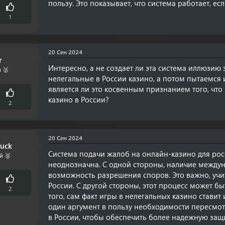
пользу. Это показывает, что система работает, ес
1
20 Сен 2024
r
Интересно, а не создает ли эта система иллюзию
 🥈
нелегальные в России казино, а потом пытаемся 
является ли это косвенным признанием того, что
казино в России?
2
20 Сен 2024
duck
Система подачи жалоб на онлайн-казино для рос
й 🥈
неоднозначна. С одной стороны, наличие между
возможность разрешения споров. Это важно, учит
России. С другой стороны, этот процесс может б
2
того, сам факт игры в нелегальных казино стави
один аргумент в пользу необходимости пересмо
в России, чтобы обеспечить более надежную защи