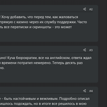
#2
очу добавить, что перед тем, как жаловаться
прямую с казино через их службу поддержки. Часто
ть все переписки и скриншоты - это может
#3
шно! Куча бюрократии, все на английском, ответа ждал
и времени потратил немерено. Теперь десять раз
но.
#4
ое - быть настойчивым и вежливым. Подробно описал
пришлось подождать, но в итоге все решилось в мою