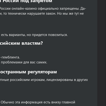
 России под запретом​
 России онлайн-казино официально запрещены. Да-
и, то технически нарушаете закон. Но мы же тут не
: есть варианты, но придется повозиться.
сийским властям?​
-гемблинга.
проблемами для вас самих.
ностранным регуляторам​
упные российским игрокам, лицензированы в других
. Обычно эта информация есть внизу главной