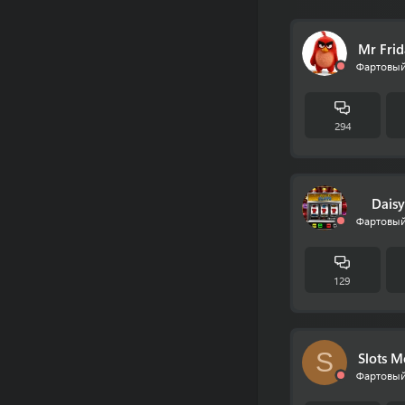
Mr Fri
Фартовый
294
Daisy
Фартовый
129
S
Slots 
Фартовый