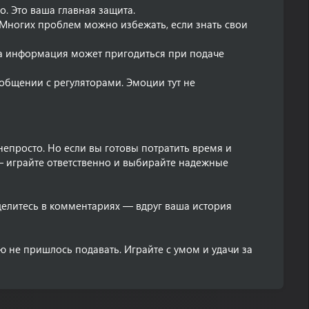
. Это ваша главная защита.
 Многих проблем можно избежать, если знать свои
Эта информация может пригодиться при подаче
общении с регуляторами. Эмоции тут не
непросто. Но если вы готовы потратить время и
 — играйте ответственно и выбирайте надежные
делитесь в комментариях — вдруг ваша история
ую не пришлось подавать. Играйте с умом и удачи за