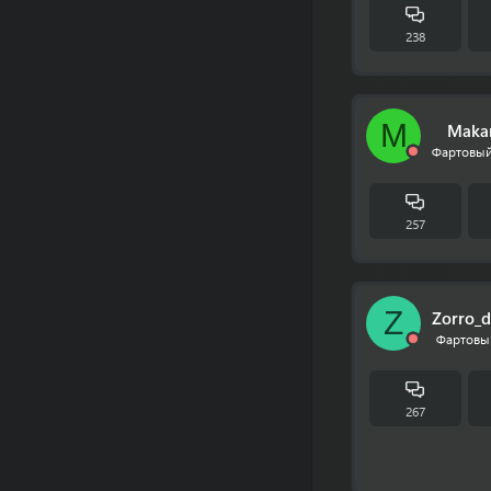
238
M
Maka
Фартовый
257
Z
Zorro_
Фартовы
267