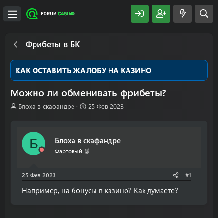
Фрибеты в БК
КАК ОСТАВИТЬ ЖАЛОБУ НА КАЗИНО
Можно ли обменивать фрибеты?
А
Д
Блоха в скафандре
25 Фев 2023
в
а
т
т
о
а
Блоха в скафандре
Б
р
н
т
а
Фартовый 🥈
е
ч
м
а
25 Фев 2023
#1
ы
л
а
Например, на бонусы в казино? Как думаете?