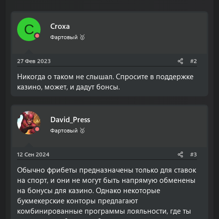
Croxa
C
Фартовый 🥇
27 Фев 2023
#2
Никогда о таком не слышал. Спросите в поддержке
казино, может, и дадут бонсы.
David_Press
Фартовый 🥇
12 Сен 2024
#3
Обычно фрибеты предназначены только для ставок
на спорт, и они не могут быть напрямую обменены
на бонусы для казино. Однако некоторые
букмекерские конторы предлагают
комбинированные программы лояльности, где ты