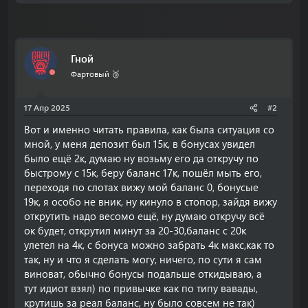
Гной
Фартовый 🥉
17 Апр 2025
#2
Вот и именно читать правила, как была ситуация со
мной, у меня депозит был 15к, в бонусах увидел
было ещё 2к, думаю ну возьму его да откручу по
быстрому с 15к, беру баланс 17к, пошёл мыть его,
переходя по слотах вижу мой баланс 0, бонусые
19к, я особо не вник, ну кинуло в стопор, зайдя вижу
открутить надо весомо ещё, ну думаю откручу всё
ок будет, открутил минут за 20-30,баланс с 20к
улетел на 4к, с бонуса можно забрать 4к макс,как то
так, ну и что я сделать могу, ничего, по сути я сам
виноват, обычно бонусы подальше откидываю, а
тут идиот взял) по привычке как по типу вавады,
крутишь за реал баланс, ну было совсем не так)