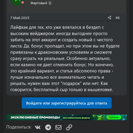
Фартовый 🥇
7 Май 2025
#8
Лайфхак для тех, кто уже вляпался в бездеп с
высоким вейджером: иногда выгоднее просто
забить на этот аккаунт и создать новый с чистого
листа. Да, бонус пропадет, но при этом вы не будете
привязаны к драконовским условиям и сможете
сразу играть на реальные. Особенно актуально,
если казино не дает отменить бонус. Но конечно,
это крайний вариант, и статья абсолютно права -
лучше изначально все внимательно читать и
решать, нужен вам этот "подарок" или нет. Как
говорится, бесплатный сыр только в мышеловке.
Войдите или зарегистрируйтесь для ответа
VK
Telegram
Электронная почта
Ссылка
Поделиться: