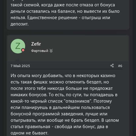
такой схемой, когда даже после отказа от бонуса
деньги оставались на балансе, но вывести их было
нельзя. Единственное решение - отыгрыш или
депозит.
Zefir
Z
Фартовый 🥇
7 Май 2025
#6
Из опыта могу добавить, что в некоторых казино
есть такая фишка: можно отменить бездеп, но
после этого тебе никогда больше не предложат
никаких бонусов. То есть, по сути, ты попадаешь в
какой-то черный список "отказников". Поэтому
если планируешь в дальнейшем пользоваться
бонусной программой заведения, лучше или
отыгрывать, или вообще не брать бездеп. В целом
статья правильная - свобода или бонус, два в
одном не бывает.