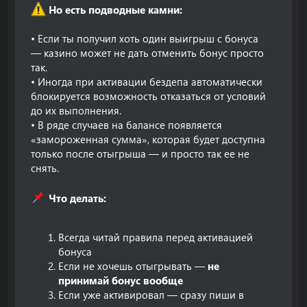
Но есть подводные камни:
• Если ты получил хоть один выигрыш с бонуса
— казино может не дать отменить бонус просто
так.
• Иногда при активации бездепа автоматически
блокируется возможность отказаться от условий
до их выполнения.
• В ряде случаев на балансе появляется
«замороженная сумма», которая будет доступна
только после отыгрыша — и просто так ее не
снять.
Что делать:
Всегда читай правила перед активацией
бонуса
Если не хочешь отыгрывать —
не
принимай бонус вообще
Если уже активировал — сразу пиши в