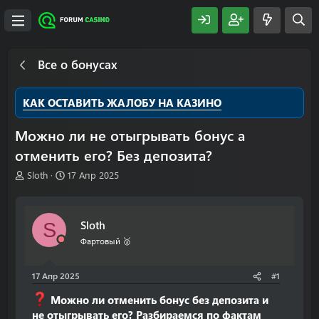
Все о бонусах
КАК ОСТАВИТЬ ЖАЛОБУ НА КАЗИНО
Можно ли не отыгрывать бонус а
отменить его? Без депозита?
А
Д
Sloth
17 Апр 2025
в
а
т
т
о
а
Sloth
S
р
н
т
а
Фартовый 🥈
е
ч
м
а
17 Апр 2025
#1
ы
л
а
Можно ли отменить бонус без депозита и
не отыгрывать его? Разбираемся по фактам