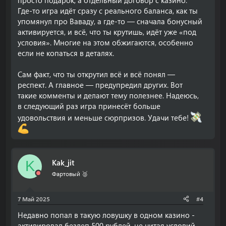
совсем не так) будьте внимательны, не повторяйте
Где-то игра идёт сразу с реального баланса, как ты
ошибок. За раз 15к спустил в яму.
упомянул про Ваваду, а где-то — сначала бонусный
активируется, и всё, что ты крутишь, идёт уже «под
условия». Многие на этом обжигаются, особенно
если не копаться в деталях.
Сам факт, что ты открутил всё и всё понял —
респект. А главное — предупредил других. Вот
такие комменты и делают тему полезнее. Надеюсь,
в следующий раз игра принесёт больше
удовольствия и меньше сюрпризов. Удачи тебе!
Kak_jit
K
Фартовый 🥈
7 Май 2025
#4
Недавно попал в такую ловушку в одном казино -
активировал бездеп 500 рублей, не читая условий.