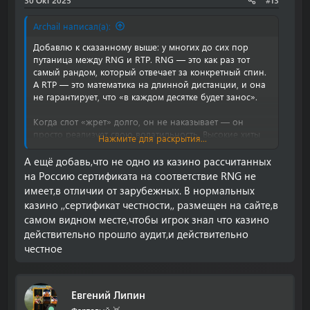
Archail написал(а):
Добавлю к сказанному выше: у многих до сих пор
путаница между RNG и RTP. RNG — это как раз тот
самый рандом, который отвечает за конкретный спин.
А RTP — это математика на длинной дистанции, и она
не гарантирует, что «в каждом десятке будет занос».
Когда слот «жрет» долго, он не наказывает — он
просто реализует свою волатильность. Высокие хиты
Нажмите для раскрытия...
дают редкие, но крупные бонусы, а не равномерные
выигрыши каждые пять спинов.
А ещё добавь,что не одно из казино рассчитанных
на Россию сертификата на соответствие RNG не
И да, автоигра, ручные клики, смена ставки — это всё
имеет,в отличии от зарубежных. В нормальных
интерфейс. Слот не «понимает», кто крутит, он видит
казино ,,сертификат честности,, размещен на сайте,в
только сигнал на спин. Поэтому искать
самом видном месте,чтобы игрок знал что казино
закономерность в поведении кнопок — всё равно что
действительно прошло аудит,и действительно
искать логику в подбрасывании монеты: если долго
выпадала решка, это не значит, что орёл «должен»
честное
вот-вот появиться.
Евгений Липин
Фартовый 🥉