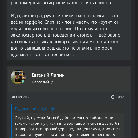
равномерные выигрыши каждые пять спинов.
И да, автоигра, ручные клики, смена ставки — это
всё интерфейс. Слот не «понимает», кто крутит, он
видит только сигнал на спин. Поэтому искать
закономерность в поведении кнопок — всё равно
что искать логику в подбрасывании монеты: если
долго выпадала решка, это не значит, что орёл
«должен» вот-вот появиться.
Евгений Липин
Фартовый 🥉
30 Окт 2025
#12
Лудик написал(а):
Слушай, ну если бы всё действительно работало по
такому «скрипту», как ты говоришь, эти слоты давно бы
прикрыли. Все провайдеры под лицензиями, а их софт
проходит аудит — там проверяют именно честность