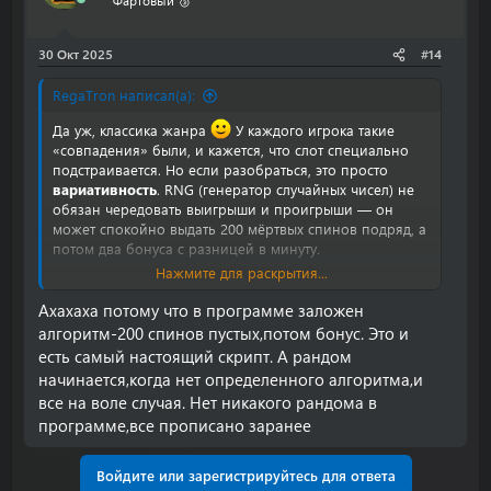
30 Окт 2025
#14
RegaTron написал(а):
Да уж, классика жанра
У каждого игрока такие
«совпадения» были, и кажется, что слот специально
подстраивается. Но если разобраться, это просто
вариативность
. RNG (генератор случайных чисел) не
обязан чередовать выигрыши и проигрыши — он
может спокойно выдать 200 мёртвых спинов подряд, а
потом два бонуса с разницей в минуту.
Нажмите для раскрытия...
Смена ставки или включение авто — не сигнал для
слота, а просто новая команда на тот же алгоритм. Он
Ахахаха потому что в программе заложен
не «видит», кто нажал кнопку, и не «реагирует» на
алгоритм-200 спинов пустых,потом бонус. Это и
настроение игрока. А вот человеческий мозг замечает
есть самый настоящий скрипт. А рандом
закономерности даже там, где их нет — особенно
начинается,когда нет определенного алгоритма,и
когда на кону эмоции и деньги.
все на воле случая. Нет никакого рандома в
программе,все прописано заранее
Так что никакой мистики тут нет: не скрипт, а
статистика.
Войдите или зарегистрируйтесь для ответа