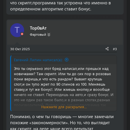
что скрипт,программа так устроена что именно в
определенном алгоритме ставит бонус.
Тор0вAт
Т
Фартовый 🥇
30 Окт 2025
#3
Евгений Липин написал(а):
Это ты серьезно этот бред написал,или прешься над
новичками? Там скрипт. Или ты до сих пор в розовых
пони веришь,и что есть рандом? Бывает крутишь
слот,и он тупо жрет по 90 спинов из 100. Меняешь
ставку,и тут же бонус!. Или жмешь кнопку,и воообще
ничего не ставит. Переходишь на авто,и сразу бонус. И
это не один раз такое было,и в разных слотах,разных
производителей. Потому что скрипт,программа так
Нажмите для раскрытия...
устроена что именно в определенном алгоритме
ставит бонус.
Понимаю, о чем ты говоришь — многие замечали
похожие «закономерности». Но то, что выглядит
как скрипт, на деле чаще всего результат