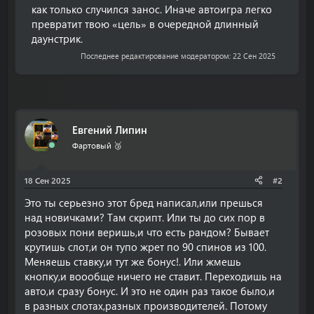
как только случился занос. Иначе автоигра легко
превратит твою «цель» в очередной длинный
даунстрик.
Последнее редактирование модератором:
22 Сен 2025
Евгений Липин
Фартовый 🥉
18 Сен 2025
#2
Это ты серьезно этот бред написал,или прешься
над новичками? Там скрипт. Или ты до сих пор в
розовых пони веришь,и что есть рандом? Бывает
крутишь слот,и он тупо жрет по 90 спинов из 100.
Меняешь ставку,и тут же бонус!. Или жмешь
кнопку,и воообще ничего не ставит. Переходишь на
авто,и сразу бонус. И это не один раз такое было,и
в разных слотах,разных производителей. Потому