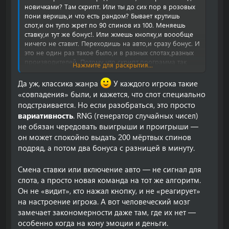
новичками? Там скрипт. Или ты до сих пор в розовых
пони веришь,и что есть рандом? Бывает крутишь
слот,и он тупо жрет по 90 спинов из 100. Меняешь
ставку,и тут же бонус!. Или жмешь кнопку,и воообще
ничего не ставит. Переходишь на авто,и сразу бонус. И
это не один раз такое было,и в разных слотах,разных
производителей. Потому что скрипт,программа так
Нажмите для раскрытия...
устроена что именно в определенном алгоритме
ставит бонус.
Да уж, классика жанра
У каждого игрока такие
«совпадения» были, и кажется, что слот специально
подстраивается. Но если разобраться, это просто
вариативность
. RNG (генератор случайных чисел)
не обязан чередовать выигрыши и проигрыши —
он может спокойно выдать 200 мёртвых спинов
подряд, а потом два бонуса с разницей в минуту.
Смена ставки или включение авто — не сигнал для
слота, а просто новая команда на тот же алгоритм.
Он не «видит», кто нажал кнопку, и не «реагирует»
на настроение игрока. А вот человеческий мозг
замечает закономерности даже там, где их нет —
особенно когда на кону эмоции и деньги.