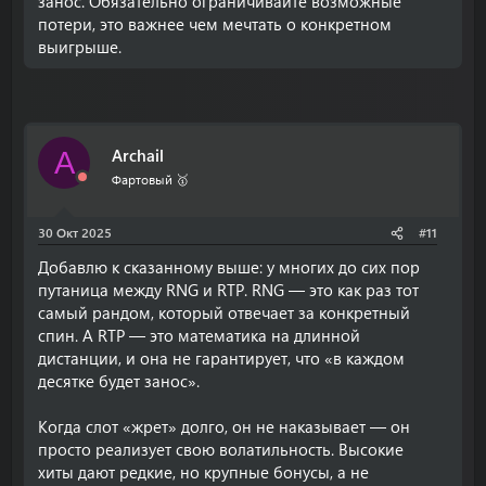
занос. Обязательно ограничивайте возможные
потери, это важнее чем мечтать о конкретном
выигрыше.
Archail
A
Фартовый 🥇
30 Окт 2025
#11
Добавлю к сказанному выше: у многих до сих пор
путаница между RNG и RTP. RNG — это как раз тот
самый рандом, который отвечает за конкретный
спин. А RTP — это математика на длинной
дистанции, и она не гарантирует, что «в каждом
десятке будет занос».
Когда слот «жрет» долго, он не наказывает — он
просто реализует свою волатильность. Высокие
хиты дают редкие, но крупные бонусы, а не