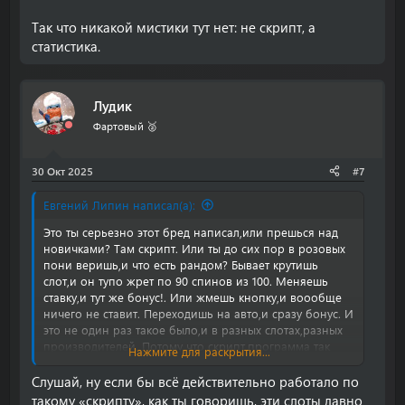
Так что никакой мистики тут нет: не скрипт, а
статистика.
Лудик
Фартовый 🥈
30 Окт 2025
#7
Евгений Липин написал(а):
Это ты серьезно этот бред написал,или прешься над
новичками? Там скрипт. Или ты до сих пор в розовых
пони веришь,и что есть рандом? Бывает крутишь
слот,и он тупо жрет по 90 спинов из 100. Меняешь
ставку,и тут же бонус!. Или жмешь кнопку,и воообще
ничего не ставит. Переходишь на авто,и сразу бонус. И
это не один раз такое было,и в разных слотах,разных
производителей. Потому что скрипт,программа так
Нажмите для раскрытия...
устроена что именно в определенном алгоритме
ставит бонус.
Слушай, ну если бы всё действительно работало по
такому «скрипту», как ты говоришь, эти слоты давно