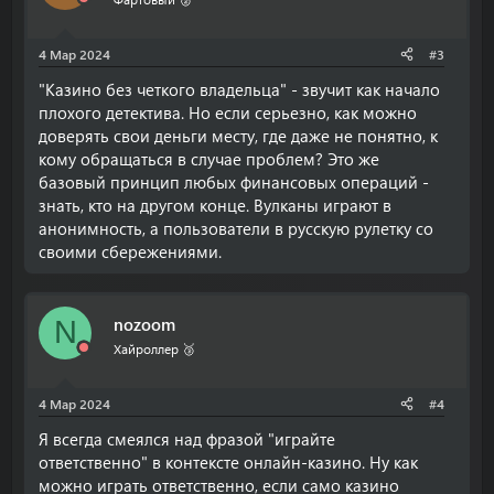
4 Мар 2024
#3
"Казино без четкого владельца" - звучит как начало
плохого детектива. Но если серьезно, как можно
доверять свои деньги месту, где даже не понятно, к
кому обращаться в случае проблем? Это же
базовый принцип любых финансовых операций -
знать, кто на другом конце. Вулканы играют в
анонимность, а пользователи в русскую рулетку со
своими сбережениями.
nozoom
N
Хайроллер 🥉
4 Мар 2024
#4
Я всегда смеялся над фразой "играйте
ответственно" в контексте онлайн-казино. Ну как
можно играть ответственно, если само казино