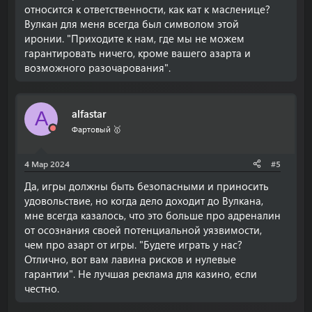
относится к ответственности, как кат к масленице?
Вулкан для меня всегда был символом этой
иронии. "Приходите к нам, где мы не можем
гарантировать ничего, кроме вашего азарта и
возможного разочарования".
alfastar
A
Фартовый 🥇
4 Мар 2024
#5
Да, игры должны быть безопасными и приносить
удовольствие, но когда дело доходит до Вулкана,
мне всегда казалось, что это больше про адреналин
от осознания своей потенциальной уязвимости,
чем про азарт от игры. "Будете играть у нас?
Отлично, вот вам лавина рисков и нулевые
гарантии". Не лучшая реклама для казино, если
честно.