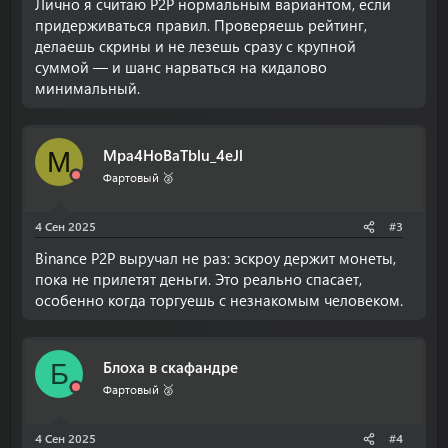
Лично я считаю P2P нормальным вариантом, если
придерживаться правил. Проверяешь рейтинг,
делаешь скрины и не лезешь сразу с крупной
суммой — и шанс нарваться на кидалово
минимальный.
Mpa4HoBaTblu_4eJl
M
Фартовый 🥈
4 Сен 2025
#3
Binance P2P выручал не раз: эскроу держит монеты,
пока не прилетят деньги. Это реально спасает,
особенно когда торгуешь с незнакомым человеком.
Блоха в скафандре
Б
Фартовый 🥈
4 Сен 2025
#4