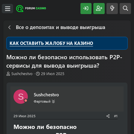
Все о депозитах и выводе выигрыша
КАК ОСТАВИТЬ ЖАЛОБУ НА КАЗИНО
Можно ли безопасно использовать P2P-
сервисы для вывода выигрыша?
А
Д
Sushchestvo
29 Июл 2025
в
а
т
т
о
а
Sushchestvo
S
р
н
т
а
Фартовый 🥈
е
ч
м
а
29 Июл 2025
#1
ы
л
а
Можно ли безопасно