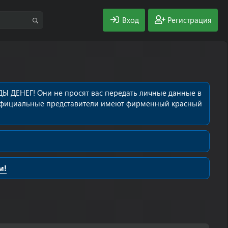
Вход
Регистрация
Ы ДЕНЕГ! Они не просят вас передать личные данные в
се официальные представители имеют фирменный красный
м!