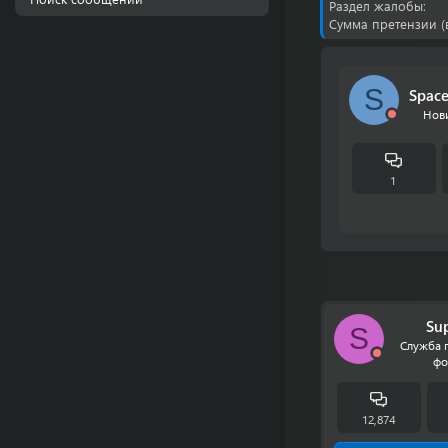
Раздел жалобы
о
Сумма претензии (в
р
т
е
м
S
Space
ы
Нов
1
Su
S
Служба 
фо
12,874