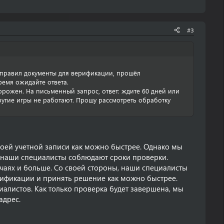
#3
аправил документы для верификации, прошёл
емя ожидайте ответа.
орожен. На письменный запрос, ответ: ждите 60 дней или
другие игры не работают. Прошу рассмотреть обработку
воей учетной записи как можно быстрее. Однако мы
 наши специалисты соблюдают сроки проверки.
учаях и больше. Со своей стороны, наши специалисты
ерификации и принять решение как можно быстрее.
листов. Как только проверка будет завершена, мы
адрес.