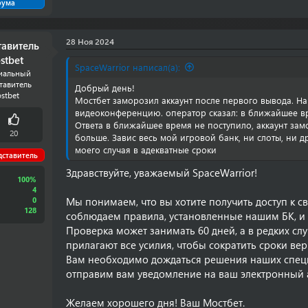
рума
28 Ноя 2024
тавитель
stbet
SpaceWarrior написал(а):
иальный
тавитель
Добрый день!
stbet
Мостбет заморозил аккаунт после первого вывода. Н
видеоконференцию. оператор сказал: в ближайшее вр
Ответа в ближайшее время не поступило, аккаунт зам
20
больше. Завис весь мой игровой банк, ни слоты, ни 
моего случая в адекватные сроки
ставитель
Здравствуйте, уважаемый SpaceWarrior!
100%
4
0
Мы понимаем, что вы хотите получить доступ к с
128
соблюдаем правила, установленные нашим БК, и
Проверка может занимать 60 дней, а в редких сл
прилагают все усилия, чтобы сократить сроки в
Вам необходимо дождаться решения наших специа
отправим вам уведомление на ваш электронный 
Желаем хорошего дня! Ваш Мостбет.