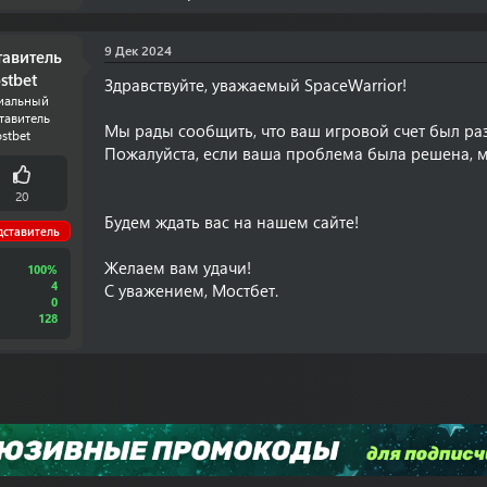
9 Дек 2024
тавитель
stbet
Здравствуйте, уважаемый SpaceWarrior!
иальный
тавитель
Мы рады сообщить, что ваш игровой счет был раз
stbet
Пожалуйста, если ваша проблема была решена, 
20
Будем ждать вас на нашем сайте!
ставитель
Желаем вам удачи!
100%
4
С уважением, Мостбет.
0
128