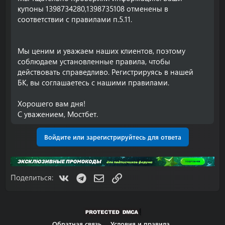
отыграть. Для этого играйте в казино или делайте
купоны 1398734280,1398735108 отменены в
ставки на спорт с коэффициентом от 1,3. Сумма,
соответствии с правилами п.5.11.
которую можно вывести будет равна сумме ваших
ставок. Имейте ввиду, что учитываются только
рассчитанные ставки.
Мы ведём игру честно и опираемся на наши правила,
Мы ценим и уважаем наших клиентов, поэтому
именно это позволяет игрокам быть уверенными в нас
соблюдаем установленные правила, чтобы
как в надёжной букмекерской компании. Согласно
действовать справедливо. Регистрируясь в нашей
пункту правил 6.19 нашей компании, каждая внесённая
БК, вы соглашаетесь с нашими правилами.
сумма может быть выведена игроком со своего
игрового счета только после отыгрыша. Подробнее
можно ознакомиться с п.п 6.19 правил на нашем сайте.
Хорошего вам дня!
С уважением, Мостбет.
Пожалуйста, если ваша проблема была решена, мы
будем признательны за подтверждение.
Войдите или зарегистрируйтесь для ответа
Хорошего дня!
С уважением, Мостбет.
VK
Telegram
Электронная почта
Ссылка
Поделиться:
Обратная связь
Условия и правила