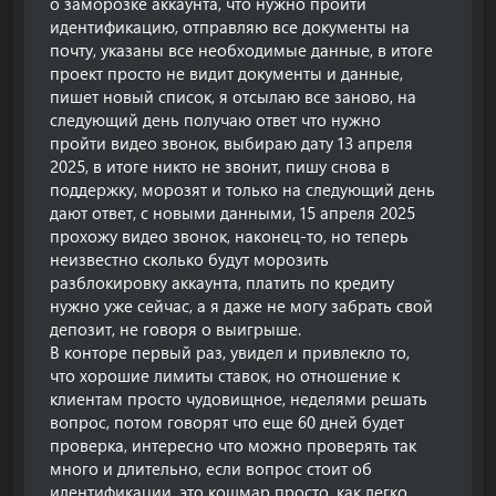
о заморозке аккаунта, что нужно пройти
идентификацию, отправляю все документы на
почту, указаны все необходимые данные, в итоге
проект просто не видит документы и данные,
пишет новый список, я отсылаю все заново, на
следующий день получаю ответ что нужно
пройти видео звонок, выбираю дату 13 апреля
2025, в итоге никто не звонит, пишу снова в
поддержку, морозят и только на следующий день
дают ответ, с новыми данными, 15 апреля 2025
прохожу видео звонок, наконец-то, но теперь
неизвестно сколько будут морозить
разблокировку аккаунта, платить по кредиту
нужно уже сейчас, а я даже не могу забрать свой
депозит, не говоря о выигрыше.
В конторе первый раз, увидел и привлекло то,
что хорошие лимиты ставок, но отношение к
клиентам просто чудовищное, неделями решать
вопрос, потом говорят что еще 60 дней будет
проверка, интересно что можно проверять так
много и длительно, если вопрос стоит об
идентификации, это кошмар просто, как легко