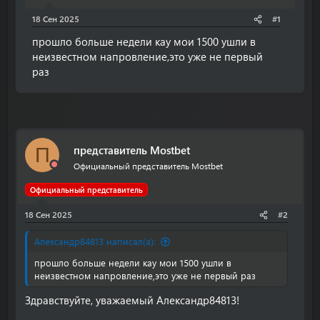
18 Сен 2025
#1
прошло больше недели кау мои 1500 ушли в
неизвестном напровление,это уже не первый
раз
представитель Mostbet
П
Официальный представитель Mostbet
Официальный представитель
18 Сен 2025
#2
Александр84813 написал(а):
прошло больше недели кау мои 1500 ушли в
неизвестном напровление,это уже не первый раз
Здравствуйте, уважаемый Александр84813!