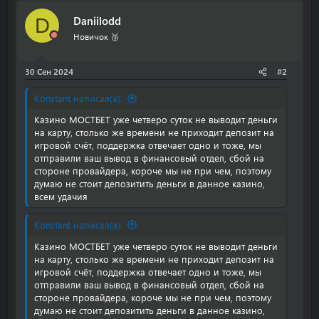
Daniilodd
D
Новичок 🥉
30 Сен 2024
#2
Konstant написал(а):
Казино МОСТБЕТ уже четверо суток не выводит деньги
на карту, столько же времени не приходит депозит на
игровой счёт, поддержка отвечает одно и тоже, мы
отправили ваш вывод в финансовый отдел, сбой на
стороне провайдера, короче мы не при чем, поэтому
думаю не стоит депозитить деньги в данное казино,
всем удачия
Konstant написал(а):
Казино МОСТБЕТ уже четверо суток не выводит деньги
на карту, столько же времени не приходит депозит на
игровой счёт, поддержка отвечает одно и тоже, мы
отправили ваш вывод в финансовый отдел, сбой на
стороне провайдера, короче мы не при чем, поэтому
думаю не стоит депозитить деньги в данное казино,