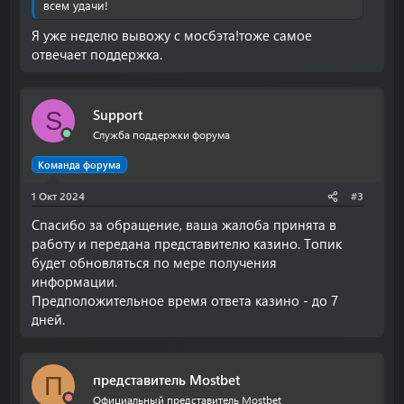
всем удачи!
Я уже неделю вывожу с мосбэта!тоже самое
отвечает поддержка.
Support
S
Служба поддержки форума
Команда форума
1 Окт 2024
#3
Спасибо за обращение, ваша жалоба принята в
работу и передана представителю казино. Топик
будет обновляться по мере получения
информации.
Предположительное время ответа казино - до 7
дней.
представитель Mostbet
П
Официальный представитель Mostbet