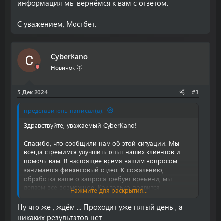
информация мы вернёмся к вам с ответом.
С уважением, Мостбет.
CyberKano
Новичок 🥈
5 Дек 2024
#3
представитель написал(а):
Здравствуйте, уважаемый CyberKano!
Спасибо, что сообщили нам об этой ситуации. Мы
всегда стремимся улучшить опыт наших клиентов и
помочь вам. В настоящее время вашим вопросом
занимается финансовый отдел. К сожалению,
обработка вашего запроса требует времени, мы
делаем все возможное. Как только появится
Нажмите для раскрытия...
информация мы вернёмся к вам с ответом.
Ну что же , ждём ... Проходит уже пятый день , а
С уважением, Мостбет.
никаких результатов нет