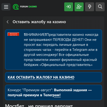
Оставить жалобу на казино
❗️ВНИМАНИЕ❗️Представители казино никогда
не запрашивают ПЕРЕВОДЫ ДЕНЕГ! Они не
просят вас передать личные данные в
сторонних чатах - перейти в Telegram или в
другой мессенджер! Все официальные
представители имеют фирменный красный
бейджик «Официальный представитель»
КАК ОСТАВИТЬ ЖАЛОБУ НА КАЗИНО
Конкурс "Премиум-август":
Выполняй задания —
получай премиум в Телеграм!
Мостбет , не пришел депозит