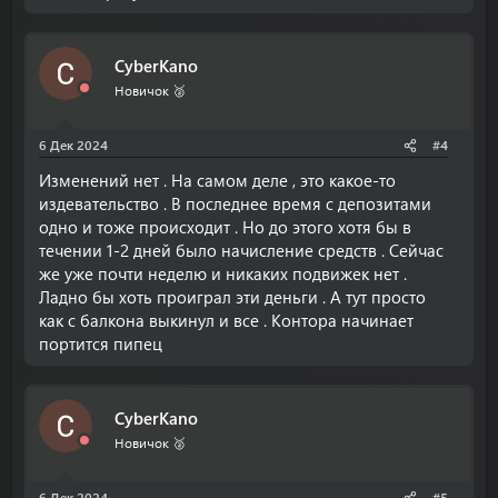
CyberKano
Новичок 🥈
6 Дек 2024
#4
Изменений нет . На самом деле , это какое-то
издевательство . В последнее время с депозитами
одно и тоже происходит . Но до этого хотя бы в
течении 1-2 дней было начисление средств . Сейчас
же уже почти неделю и никаких подвижек нет .
Ладно бы хоть проиграл эти деньги . А тут просто
как с балкона выкинул и все . Контора начинает
портится пипец
CyberKano
Новичок 🥈
6 Дек 2024
#5