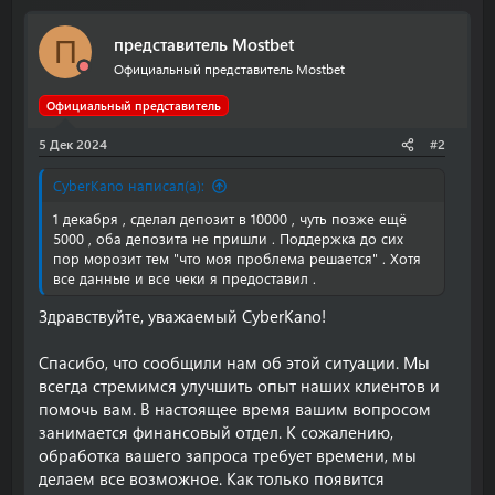
представитель Mostbet
П
Официальный представитель Mostbet
Официальный представитель
5 Дек 2024
#2
CyberKano написал(а):
1 декабря , сделал депозит в 10000 , чуть позже ещё
5000 , оба депозита не пришли . Поддержка до сих
пор морозит тем "что моя проблема решается" . Хотя
все данные и все чеки я предоставил .
Здравствуйте, уважаемый CyberKano!
Спасибо, что сообщили нам об этой ситуации. Мы
всегда стремимся улучшить опыт наших клиентов и
помочь вам. В настоящее время вашим вопросом
занимается финансовый отдел. К сожалению,
обработка вашего запроса требует времени, мы
делаем все возможное. Как только появится