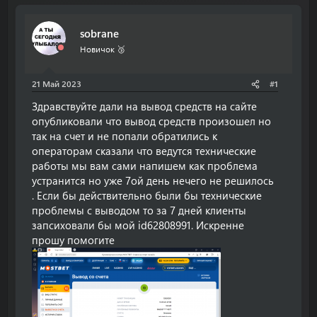
т
т
о
а
sobrane
р
н
т
а
Новичок 🥉
е
ч
м
а
21 Май 2023
#1
ы
л
а
Здравствуйте дали на вывод средств на сайте
опубликовали что вывод средств произошел но
так на счет и не попали обратились к
операторам сказали что ведутся технические
работы мы вам сами напишем как проблема
устранится но уже 7ой день нечего не решилось
. Если бы действительно были бы технические
проблемы с выводом то за 7 дней клиенты
запсиховали бы мой id62808991. Искренне
прошу помогите