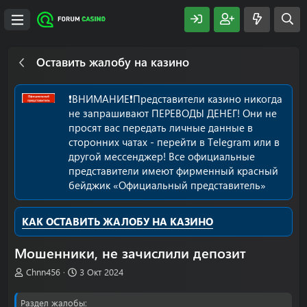
Оставить жалобу на казино
❗️ВНИМАНИЕ❗️Представители казино никогда
не запрашивают ПЕРЕВОДЫ ДЕНЕГ! Они не
просят вас передать личные данные в
сторонних чатах - перейти в Telegram или в
другой мессенджер! Все официальные
представители имеют фирменный красный
бейджик «Официальный представитель»
КАК ОСТАВИТЬ ЖАЛОБУ НА КАЗИНО
Мошенники, не зачислили депозит
А
Д
Chnn456
3 Окт 2024
в
а
т
т
Раздел жалобы