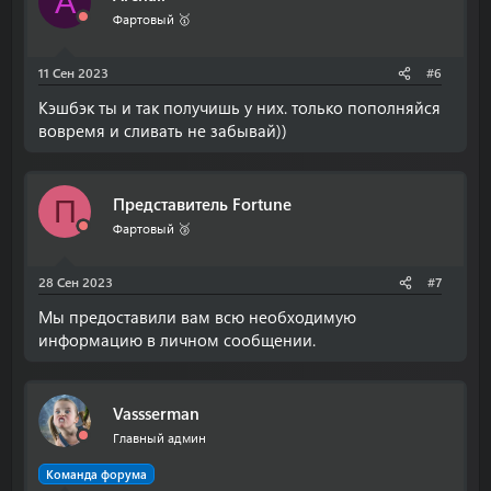
A
Фартовый 🥇
11 Сен 2023
#6
Кэшбэк ты и так получишь у них. только пополняйся
вовремя и сливать не забывай))
Представитель Fortune
П
Фартовый 🥉
28 Сен 2023
#7
Мы предоставили вам всю необходимую
информацию в личном сообщении.
Vassserman
Главный админ
Команда форума