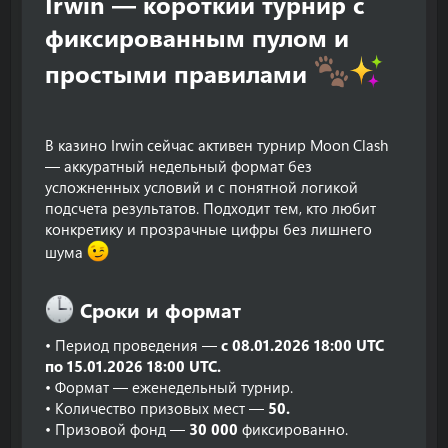
Irwin — короткий турнир с
фиксированным пулом и
простыми правилами
В казино Irwin сейчас активен турнир Moon Clash
— аккуратный недельный формат без
усложненных условий и с понятной логикой
подсчета результатов. Подходит тем, кто любит
конкретику и прозрачные цифры без лишнего
шума
Сроки и формат​
• Период проведения —
с 08.01.2026 18:00 UTC
по 15.01.2026 18:00 UTC.
• Формат — еженедельный турнир.
• Количество призовых мест —
50.
• Призовой фонд —
30 000
фиксированно.