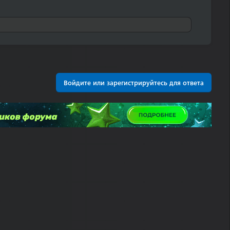
Войдите или зарегистрируйтесь для ответа