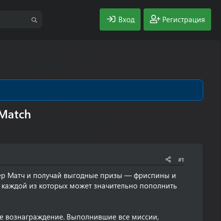
Вход
Регистрация
rMatch
#1
ер Матч и получай выгодные призы — фриспины и
е каждой из которых может значительно пополнить
ое вознаграждение. Выполнившие все миссии,