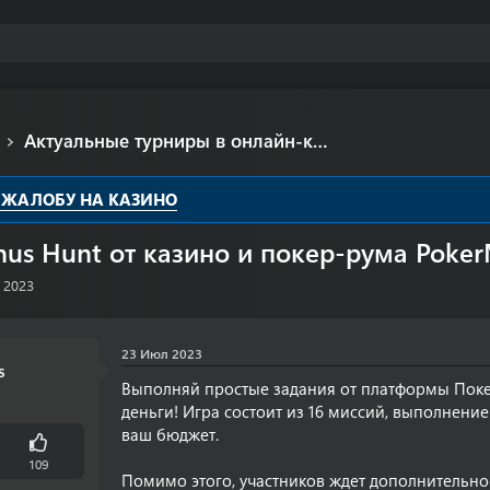
Актуальные турниры в онлайн-казино
 ЖАЛОБУ НА КАЗИНО
us Hunt от казино и покер-рума Poke
 2023
23 Июл 2023
s
Выполняй простые задания от платформы Пок
деньги! Игра состоит из 16 миссий, выполнени
ваш бюджет.
109
Помимо этого, участников ждет дополнительн