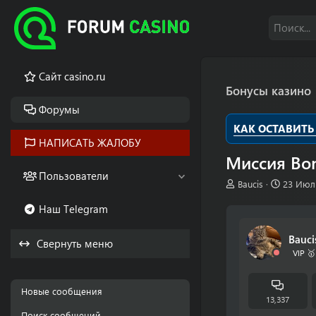
Cайт casino.ru
Бонусы казино
Форумы
КАК ОСТАВИТЬ
НАПИСАТЬ ЖАЛОБУ
Миссия Bon
Пользователи
А
Д
Baucis
23 Июл
в
а
Наш Telegram
т
т
о
а
р
н
Bauci
Свернуть меню
т
а
VIP 🥇
е
ч
м
а
ы
л
Новые сообщения
а
13,337
Поиск сообщений