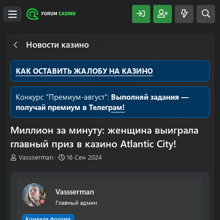
Новости казино
КАК ОСТАВИТЬ ЖАЛОБУ НА КАЗИНО
Конкурс "Премиум-август":
Выполняй задания —
получай премиум в Телеграм!
Миллион за минуту: женщина выиграла
главный приз в казино Atlantic City!
А
Д
Vassserman
16 Сен 2024
в
а
т
т
о
а
Vassserman
р
н
т
а
Главный админ
е
ч
м
а
Команда форума