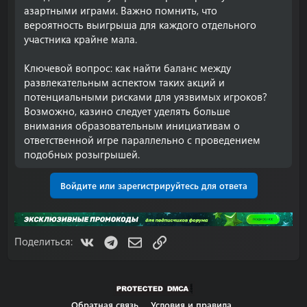
азартными играми. Важно помнить, что
вероятность выигрыша для каждого отдельного
участника крайне мала.
Ключевой вопрос: как найти баланс между
развлекательным аспектом таких акций и
потенциальными рисками для уязвимых игроков?
Возможно, казино следует уделять больше
внимания образовательным инициативам о
ответственной игре параллельно с проведением
подобных розыгрышей.
Войдите или зарегистрируйтесь для ответа
VK
Telegram
Электронная почта
Ссылка
Поделиться:
Обратная связь
Условия и правила