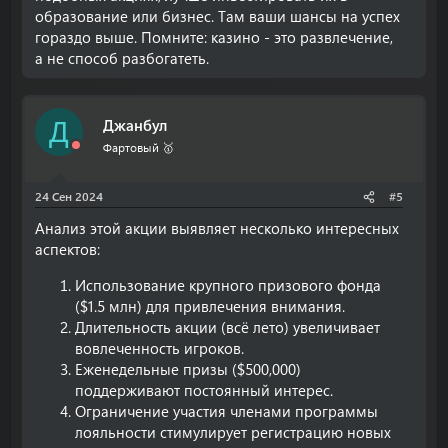
образование или бизнес. Там ваши шансы на успех
гораздо выше. Помните: казино - это развлечение,
а не способ разбогатеть.
Джанбул
Д
Фартовый 🥇
24 Сен 2024
#5
Анализ этой акции выявляет несколько интересных
аспектов:
Использование крупного призового фонда
($1.5 млн) для привлечения внимания.
Длительность акции (всё лето) увеличивает
вовлеченность игроков.
Еженедельные призы ($500,000)
поддерживают постоянный интерес.
Ограничение участия членами программы
лояльности стимулирует регистрацию новых